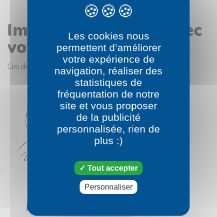
Images en rapport avec
Les cookies nous
votre choix
permettent d’améliorer
votre expérience de
Ces dessins devraient vous intéresser.
navigation, réaliser des
statistiques de
fréquentation de notre
site et vous proposer
de la publicité
personnalisée, rien de
plus :)
Tout accepter
Personnaliser
Pokémon
Pashmilla