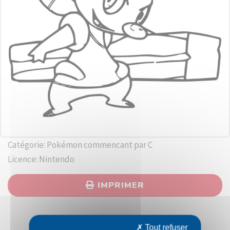
Catégorie: Pokémon commencant par C
Licence: Nintendo
IMPRIMER
Tout refuser