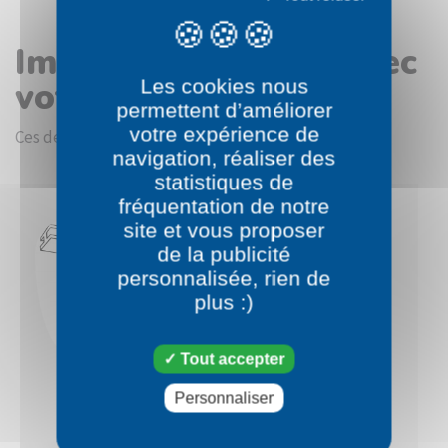
Images en rapport avec
votre choix
Les cookies nous
permettent d’améliorer
votre expérience de
Ces dessins devraient vous intéresser.
navigation, réaliser des
statistiques de
fréquentation de notre
site et vous proposer
de la publicité
personnalisée, rien de
plus :)
Tout accepter
Personnaliser
Pokémon
Pokémon
Ouvrifier
Bétochef