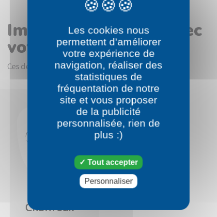
Images en rapport avec
Les cookies nous
votre choix
permettent d’améliorer
votre expérience de
navigation, réaliser des
Ces dessins devraient vous intéresser.
statistiques de
fréquentation de notre
site et vous proposer
de la publicité
personnalisée, rien de
plus :)
Tout accepter
Personnaliser
Pokémon
Chaffreux