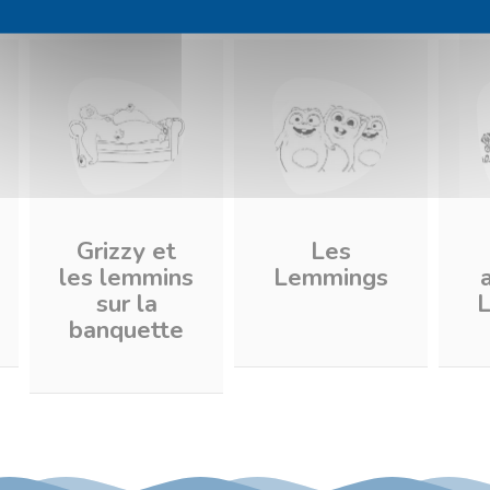
Grizzy et
Les
les lemmins
Lemmings
sur la
banquette