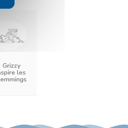
Grizzy
aspire les
Lemmings