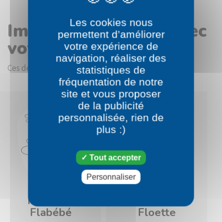
Les cookies nous
Images en rapport avec
permettent d’améliorer
votre choix
votre expérience de
navigation, réaliser des
Ces dessins devraient vous intéresser.
statistiques de
fréquentation de notre
site et vous proposer
de la publicité
personnalisée, rien de
plus :)
Tout accepter
Personnaliser
Pokémon
Pokémon
Flabébé
Floette