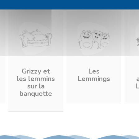
Grizzy et
Les
les lemmins
Lemmings
sur la
banquette