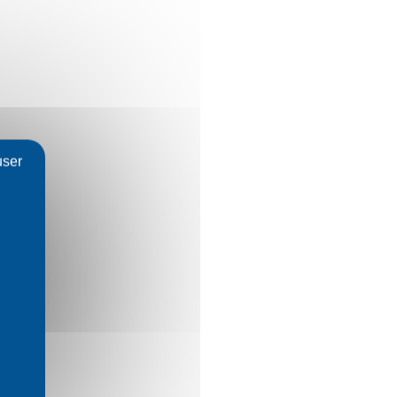
user
t