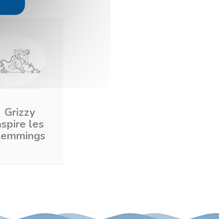
Grizzy
aspire les
Lemmings