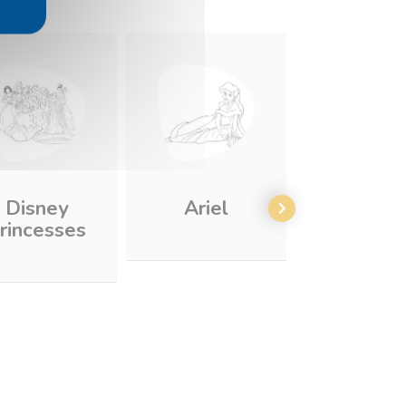
Disney
Ariel
Princes
rincesses
Auror