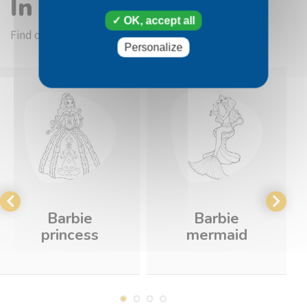
In the same category
OK, accept all
Find other coloring pictures in the Barbie category
Personalize
Barbie
Barbie
princess
mermaid