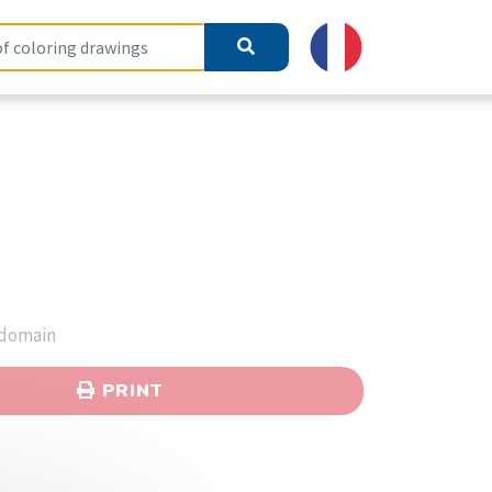
 domain
PRINT