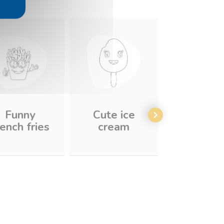
Funny
Cute ice
Nice ic
rench fries
cream
cream