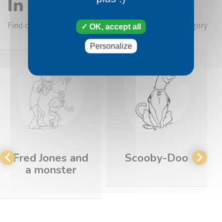
In the same category
Find other coloring pictures in the Scooby-Doo category
OK, accept all
Personalize
Fred Jones and
Scooby-Doo
a monster