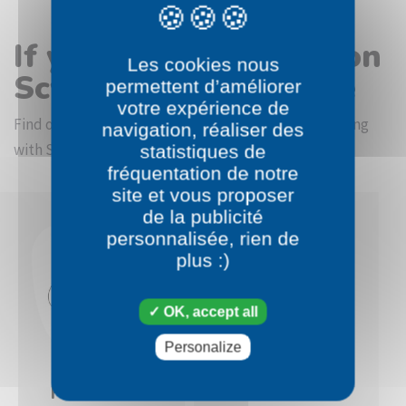
If you like the Pokémon
Les cookies nous
Scyther coloring page
permettent d’améliorer
votre expérience de
Find other coloring pictures in the Pokémon beginning
navigation, réaliser des
with S category
statistiques de
fréquentation de notre
site et vous proposer
de la publicité
personnalisée, rien de
plus :)
OK, accept all
Personalize
Pokémon
Pokémon