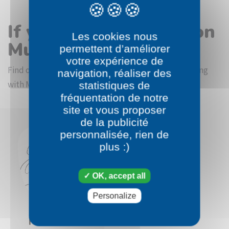
If you like the Pokémon
Les cookies nous
Munna coloring page
permettent d’améliorer
votre expérience de
Find other coloring pictures in the Pokémon beginning
navigation, réaliser des
with M category
statistiques de
fréquentation de notre
site et vous proposer
de la publicité
personnalisée, rien de
plus :)
OK, accept all
Personalize
Pokémon