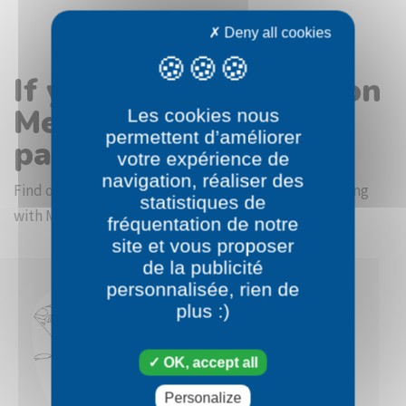
Deny all cookies
If you like the Pokémon
Mega Latias coloring
Les cookies nous
permettent d’améliorer
page
votre expérience de
navigation, réaliser des
Find other coloring pictures in the Pokémon beginning
statistiques de
with M category
fréquentation de notre
site et vous proposer
de la publicité
personnalisée, rien de
plus :)
OK, accept all
Personalize