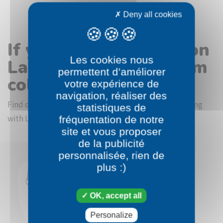
Deny all cookies
If you like the Pokémon
Les cookies nous
Landorus Therian Form
permettent d’améliorer
coloring page
votre expérience de
navigation, réaliser des
Find other coloring pictures in the Pokémon beginning
statistiques de
with L category
fréquentation de notre
site et vous proposer
de la publicité
personnalisée, rien de
plus :)
OK, accept all
Personalize