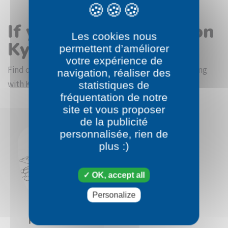
If you like the Pokémon
Les cookies nous
Kyogre coloring page
permettent d’améliorer
votre expérience de
Find other coloring pictures in the Pokémon beginning
navigation, réaliser des
with K category
statistiques de
fréquentation de notre
site et vous proposer
de la publicité
personnalisée, rien de
plus :)
OK, accept all
Personalize
Pokémon