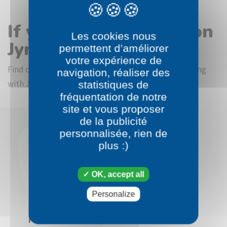
If you like the Pokémon
Les cookies nous
Jynx coloring page
permettent d’améliorer
votre expérience de
Find other coloring pictures in the Pokémon beginning
navigation, réaliser des
with J category
statistiques de
fréquentation de notre
site et vous proposer
de la publicité
personnalisée, rien de
plus :)
OK, accept all
Personalize
Pokémon