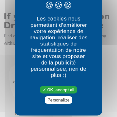
If you like the Pokémon
Les cookies nous
Drapion coloring page
permettent d’améliorer
votre expérience de
Find other coloring pictures in the Pokémon beginning
navigation, réaliser des
with D category
statistiques de
fréquentation de notre
site et vous proposer
de la publicité
personnalisée, rien de
plus :)
OK, accept all
Personalize
Pokémon