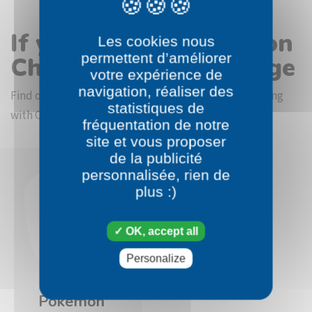
If you like the Pokémon
Les cookies nous
permettent d’améliorer
Chingling coloring page
votre expérience de
navigation, réaliser des
Find other coloring pictures in the Pokémon beginning
statistiques de
with C category
fréquentation de notre
site et vous proposer
de la publicité
personnalisée, rien de
plus :)
OK, accept all
Personalize
Pokémon