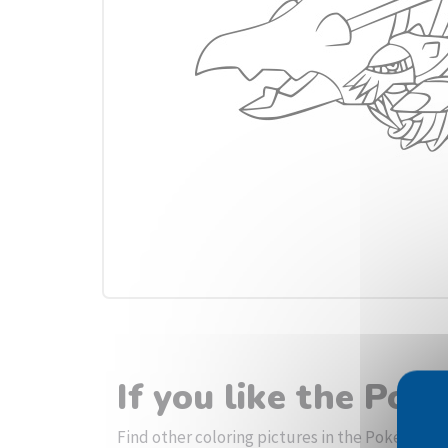
If you like the Po
Find other coloring pictures in the Pokémon b