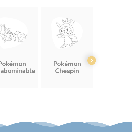
Pokémon
Pokémon
Pokém
rabominable
Chespin
Carracos