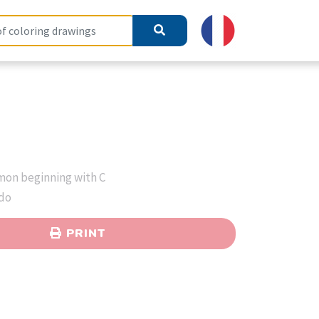
mon beginning with C
ndo
PRINT