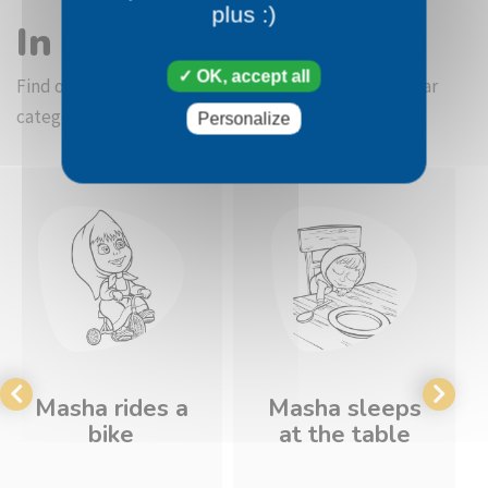
plus :)
In the same category
OK, accept all
Find other coloring pictures in the Masha and the Bear
category
Personalize
Masha rides a
Masha sleeps
bike
at the table