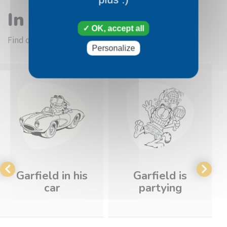
In the same category
OK, accept all
Find other coloring pictures in the Garfield category
Personalize
Garfield in his
Garfield is
car
partying