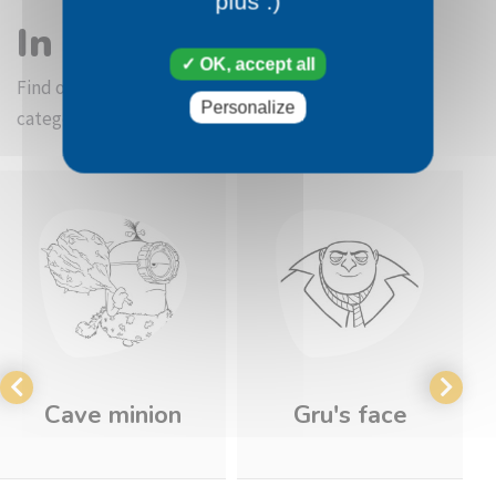
plus :)
In the same category
OK, accept all
Find other coloring pictures in the Despicable Me
Personalize
category
Cave minion
Gru's face