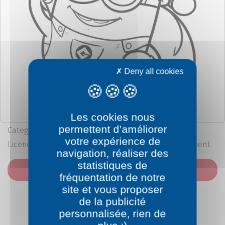
Deny all cookies
Les cookies nous
permettent d’améliorer
Category: Despicable Me
votre expérience de
Licence: Universal Pictures / Illumination Entertainment
navigation, réaliser des
statistiques de
PRINT
fréquentation de notre
site et vous proposer
de la publicité
personnalisée, rien de