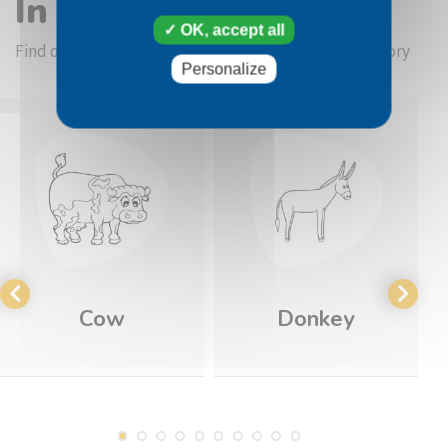
In the same category
OK, accept all
Find other coloring pictures in the Farmhouse category
Personalize
Cow
Donkey