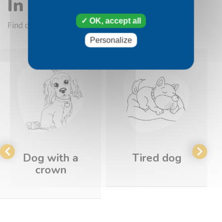
In the same category
OK, accept all
Find other coloring pictures in the Dogs category
Personalize
Dog with a
Tired dog
crown