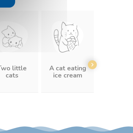
Two little
A cat eating
Funny c
cats
ice cream
#2