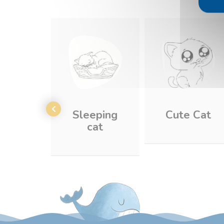
Sleeping
Cute Cat
cat